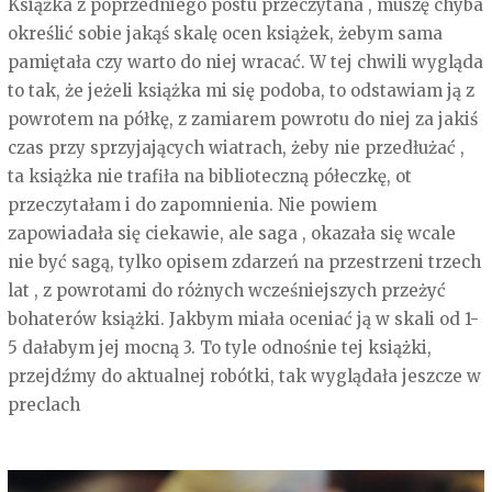
Książka z poprzedniego postu przeczytana , muszę chyba
określić sobie jakąś skalę ocen książek, żebym sama
pamiętała czy warto do niej wracać. W tej chwili wygląda
to tak, że jeżeli książka mi się podoba, to odstawiam ją z
powrotem na półkę, z zamiarem powrotu do niej za jakiś
czas przy sprzyjających wiatrach, żeby nie przedłużać ,
ta książka nie trafiła na biblioteczną półeczkę, ot
przeczytałam i do zapomnienia. Nie powiem
zapowiadała się ciekawie, ale saga , okazała się wcale
nie być sagą, tylko opisem zdarzeń na przestrzeni trzech
lat , z powrotami do różnych wcześniejszych przeżyć
bohaterów książki. Jakbym miała oceniać ją w skali od 1-
5 dałabym jej mocną 3. To tyle odnośnie tej książki,
przejdźmy do aktualnej robótki, tak wyglądała jeszcze w
preclach