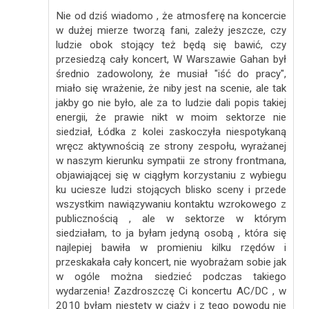
Nie od dziś wiadomo , że atmosferę na koncercie
w dużej mierze tworzą fani, zależy jeszcze, czy
ludzie obok stojący też będą się bawić, czy
przesiedzą cały koncert, W Warszawie Gahan był
średnio zadowolony, że musiał "iść do pracy",
miało się wrażenie, że niby jest na scenie, ale tak
jakby go nie było, ale za to ludzie dali popis takiej
energii, że prawie nikt w moim sektorze nie
siedział, Łódka z kolei zaskoczyła niespotykaną
wręcz aktywnością ze strony zespołu, wyrażanej
w naszym kierunku sympatii ze strony frontmana,
objawiającej się w ciągłym korzystaniu z wybiegu
ku uciesze ludzi stojących blisko sceny i przede
wszystkim nawiązywaniu kontaktu wzrokowego z
publicznością , ale w sektorze w którym
siedziałam, to ja byłam jedyną osobą , która się
najlepiej bawiła w promieniu kilku rzędów i
przeskakała cały koncert, nie wyobrażam sobie jak
w ogóle można siedzieć podczas takiego
wydarzenia! Zazdroszczę Ci koncertu AC/DC , w
2010 byłam niestety w ciąży i z tego powodu nie