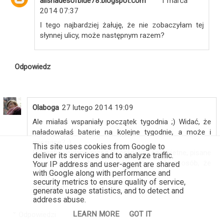
allshadesofblue78.blogspot.com
1 marca
2014 07:37
I tego najbardziej żałuję, że nie zobaczyłam tej
słynnej ulicy, może następnym razem?
Odpowiedz
Olaboga
27 lutego 2014 19:09
Ale miałaś wspaniały początek tygodnia ;) Widać, że
naładowałaś baterie na kolejne tygodnie, a może i
miesiące? ;)
This site uses cookies from Google to
Biografie wydane przez Ossolineum są świetne, pisane
deliver its services and to analyze traffic.
przez poważnych historyków, ale w taki sposób, że
Your IP address and user-agent are shared
with Google along with performance and
każdy zachwyci się historią.
security metrics to ensure quality of service,
Odpowiedz
generate usage statistics, and to detect and
address abuse.
LEARN MORE
GOT IT
Odpowiedzi