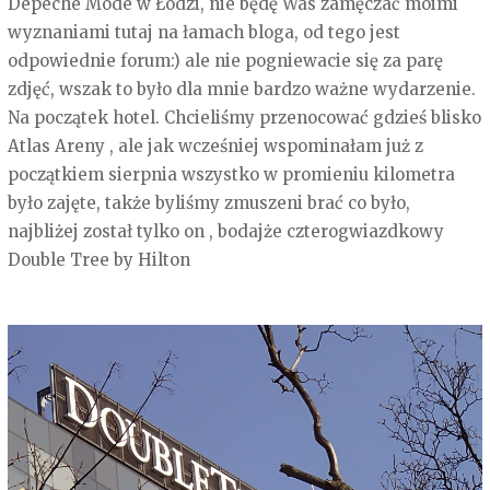
Depeche Mode w Łodzi, nie będę Was zamęczać moimi
wyznaniami tutaj na łamach bloga, od tego jest
odpowiednie forum:) ale nie pogniewacie się za parę
zdjęć, wszak to było dla mnie bardzo ważne wydarzenie.
Na początek hotel. Chcieliśmy przenocować gdzieś blisko
Atlas Areny , ale jak wcześniej wspominałam już z
początkiem sierpnia wszystko w promieniu kilometra
było zajęte, także byliśmy zmuszeni brać co było,
najbliżej został tylko on , bodajże czterogwiazdkowy
Double Tree by Hilton