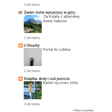
2 dni temu
Zanim znów wyruszysz w góry...
Zla Kolata z albańskiej
doliny Valbonë
2 dni temu
U Sivuchy
Portal do Lublina
2 dni temu
Książka, druty i coś jeszcze.
Barbie tęczowo żółta
3 dni temu
Pokaż wszystko