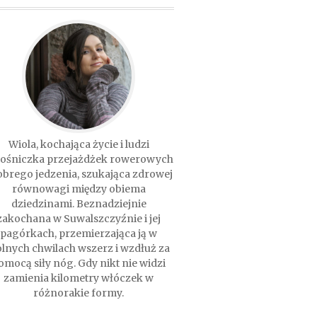
Wiola, kochająca życie i ludzi
łośniczka przejażdżek rowerowych
obrego jedzenia, szukająca zdrowej
równowagi między obiema
dziedzinami. Beznadziejnie
zakochana w Suwalszczyźnie i jej
pagórkach, przemierzająca ją w
lnych chwilach wszerz i wzdłuż za
omocą siły nóg. Gdy nikt nie widzi
zamienia kilometry włóczek w
różnorakie formy.