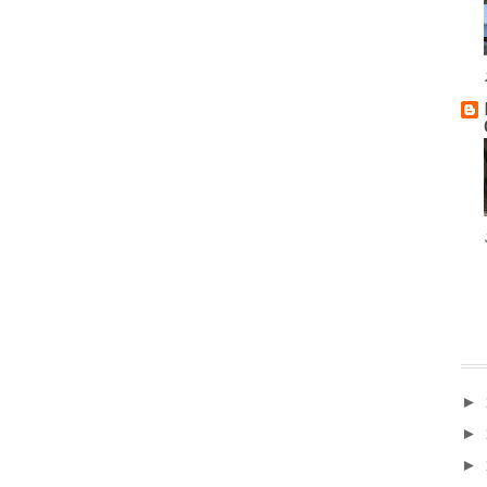
►
►
►