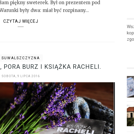
łam piękny sweterek. Był on prezentem pod
.Warunki były dwa: miał być rozpinany...
CZYTAJ WIĘCEJ
Wsz
kop
zgo
SUWALSZCZYZNA
 PORA BURZ I KSIĄŻKA RACHELI.
SOBOTA, 9 LIPCA 2016