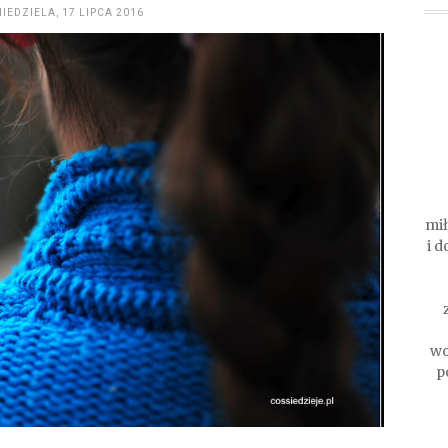
NIEDZIELA, 17 LIPCA 2016
mi
i d
wo
p