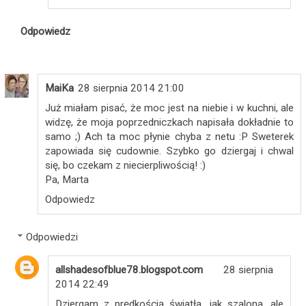
Odpowiedz
MaiKa
28 sierpnia 2014 21:00
Już miałam pisać, że moc jest na niebie i w kuchni, ale
widzę, że moja poprzedniczkach napisała dokładnie to
samo ;) Ach ta moc płynie chyba z netu :P Sweterek
zapowiada się cudownie. Szybko go dziergaj i chwal
się, bo czekam z niecierpliwością! :)
Pa, Marta
Odpowiedz
Odpowiedzi
allshadesofblue78.blogspot.com
28 sierpnia
2014 22:49
Dziergam z prędkością światła, jak szalona, ale