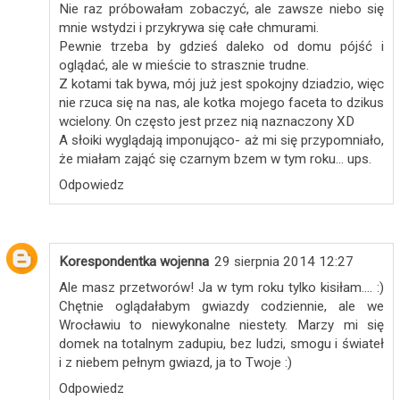
Nie raz próbowałam zobaczyć, ale zawsze niebo się
mnie wstydzi i przykrywa się całe chmurami.
Pewnie trzeba by gdzieś daleko od domu pójść i
oglądać, ale w mieście to strasznie trudne.
Z kotami tak bywa, mój już jest spokojny dziadzio, więc
nie rzuca się na nas, ale kotka mojego faceta to dzikus
wcielony. On często jest przez nią naznaczony XD
A słoiki wyglądają imponująco- aż mi się przypomniało,
że miałam zająć się czarnym bzem w tym roku... ups.
Odpowiedz
Korespondentka wojenna
29 sierpnia 2014 12:27
Ale masz przetworów! Ja w tym roku tylko kisiłam.... :)
Chętnie oglądałabym gwiazdy codziennie, ale we
Wrocławiu to niewykonalne niestety. Marzy mi się
domek na totalnym zadupiu, bez ludzi, smogu i świateł
i z niebem pełnym gwiazd, ja to Twoje :)
Odpowiedz