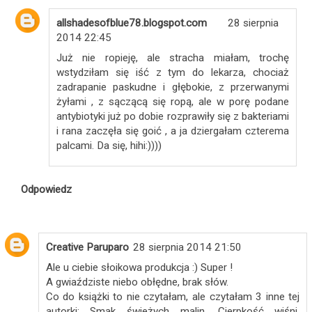
allshadesofblue78.blogspot.com
28 sierpnia
2014 22:45
Już nie ropieję, ale stracha miałam, trochę
wstydziłam się iść z tym do lekarza, chociaż
zadrapanie paskudne i głębokie, z przerwanymi
żyłami , z sączącą się ropą, ale w porę podane
antybiotyki już po dobie rozprawiły się z bakteriami
i rana zaczęła się goić , a ja dziergałam czterema
palcami. Da się, hihi:))))
Odpowiedz
Creative Paruparo
28 sierpnia 2014 21:50
Ale u ciebie słoikowa produkcja :) Super !
A gwiaździste niebo obłędne, brak słów.
Co do książki to nie czytałam, ale czytałam 3 inne tej
autorki: Smak świeżych malin, Cierpkość wiśni,