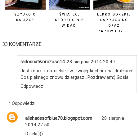
SZYBKO O
ŚWIATŁO,
LEKKO GORZKIE
KSIĄŻCE
KTÓREGO NIE
CAPPUCCINO
WIDAĆ.
ORAZ
ZAPOWIEDŹ....
33 KOMENTARZE
radosnatworczosc14
28 sierpnia 2014 20:49
Jest moc -i na niebie,i w Twojej kuchni i na drutkach!
Coś pięknego znowu dziergasz...Pozdrawiam:) Gosia
Odpowiedz
Odpowiedzi
allshadesofblue78.blogspot.com
28 sierpnia
2014 22:50
Dzięki:)))