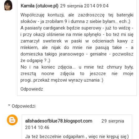
Kamila (otulove.pl)
29 sierpnia 2014 09:04
Współczuję kontuzji, ale zazdroszczę tej bateryjki
słoików - ja zrobiłam 9 i dumna z siebie byłam... ech ;)
A pasiasty cardiganek będzie superowy - już to widzę -
i przy okazji olśnienie na mnie spłynęło - bo też mi się
zamarzył sweterek w paski w odcieniach kawy z
mlekiem, ale nijak do mnie nie pasują takie - a
domieszka takigo jeansowego - genialne - pozwolisz
że odgapię ? ;)
No i na koniec zdjęcia.... u mnie też chmury były,
zresztą nocne zdjęcia to jeszcze nie moje
progi...przekaż mężowi wyrazy uznania :)
Odpowiedz
Odpowiedzi
allshadesofblue78.blogspot.com
29 sierpnia
2014 10:46
Ja też bezczelnie odgapiłam , więc nie krępuj się:)