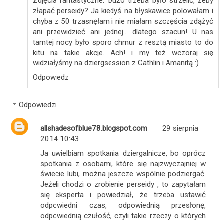
Zdjęcia fantastyczne. Dużo trzeba było strzelić, żeby
złapać perseidy? Ja kiedyś na błyskawice polowałam i
chyba z 50 trzasnęłam i nie miałam szczęścia zdążyć
ani przewidzieć ani jednej... dlatego szacun! U nas
tamtej nocy było sporo chmur z resztą miasto to do
kitu na takie akcje. Ach! i my też wczoraj się
widziałyśmy na dziergsession z Cathlin i Amanitą :)
Odpowiedz
Odpowiedzi
allshadesofblue78.blogspot.com
29 sierpnia
2014 10:43
Ja uwielbiam spotkania dziergalnicze, bo oprócz
spotkania z osobami, które się najzwyczajniej w
świecie lubi, można jeszcze wspólnie podziergać.
Jeżeli chodzi o zrobienie perseidy , to zapytałam
się eksperta i powiedział, że trzeba ustawić
odpowiedni czas, odpowiednią przesłonę,
odpowiednią czułość, czyli takie rzeczy o których